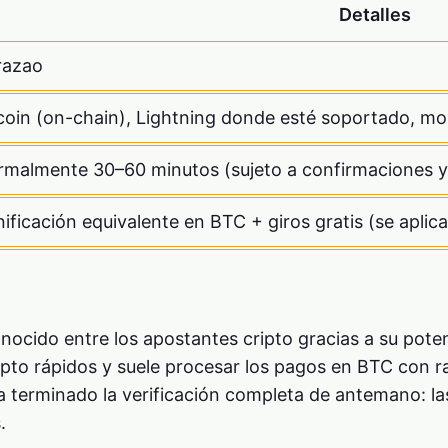
Detalles
razao
coin (on-chain), Lightning donde esté soportado, m
malmente 30–60 minutos (sujeto a confirmaciones 
ificación equivalente en BTC + giros gratis (se aplic
ocido entre los apostantes cripto gracias a su pote
pto rápidos y suele procesar los pagos en BTC con rap
terminado la verificación completa de antemano: las
.