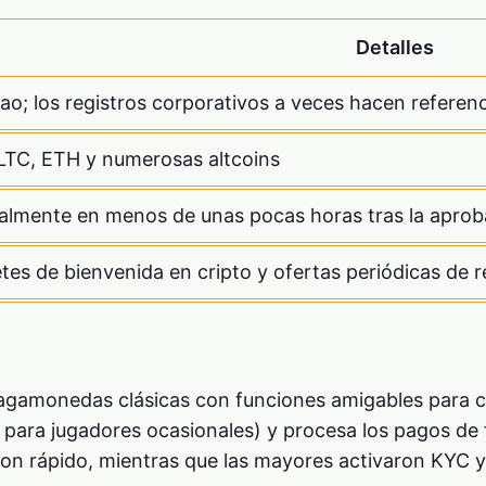
Detalles
ao; los registros corporativos a veces hacen referen
LTC, ETH y numerosas altcoins
lmente en menos de unas pocas horas tras la aprob
tes de bienvenida en cripto y ofertas periódicas de 
ragamonedas clásicas con funciones amigables para 
 para jugadores ocasionales) y procesa los pagos de f
on rápido, mientras que las mayores activaron KYC 