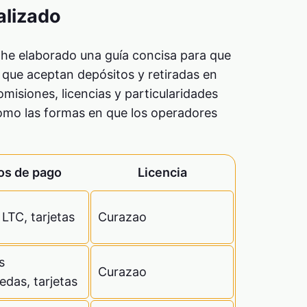
alizado
 he elaborado una guía concisa para que
 que aceptan depósitos y retiradas en
isiones, licencias y particularidades
como las formas en que los operadores
s de pago
Licencia
LTC, tarjetas
Curazao
s
Curazao
das, tarjetas