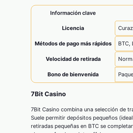
Información clave
Licencia
Curaz
Métodos de pago más rápidos
BTC, 
Velocidad de retirada
Norma
Bono de bienvenida
Paque
7Bit Casino
7Bit Casino combina una selección de t
Suele permitir depósitos pequeños (ideal
retiradas pequeñas en BTC se completar