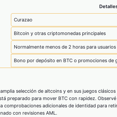
Detalle
Curazao
Bitcoin y otras criptomonedas principales
Normalmente menos de 2 horas para usuarios 
Bono por depósito en BTC o promociones de gi
amplia selección de altcoins y en sus juegos clásicos 
 está preparado para mover BTC con rapidez. Observé 
ra comprobaciones adicionales de identidad para ret
onado con revisiones AML.