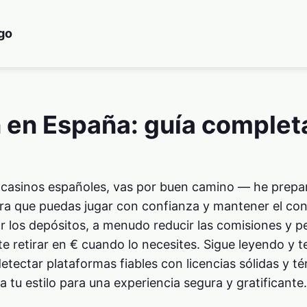
go
n en España: guía comple
s casinos españoles, vas por buen camino — he prepar
ara que puedas jugar con confianza y mantener el cont
 los depósitos, a menudo reducir las comisiones y pe
ite retirar en € cuando lo necesites. Sigue leyendo y
 detectar plataformas fiables con licencias sólidas y t
a tu estilo para una experiencia segura y gratificante.