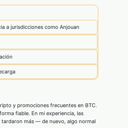
cia a jurisdicciones como Anjouan
ación
recarga
cripto y promociones frecuentes en BTC.
orma fiable. En mi experiencia, las
y tardaron más — de nuevo, algo normal