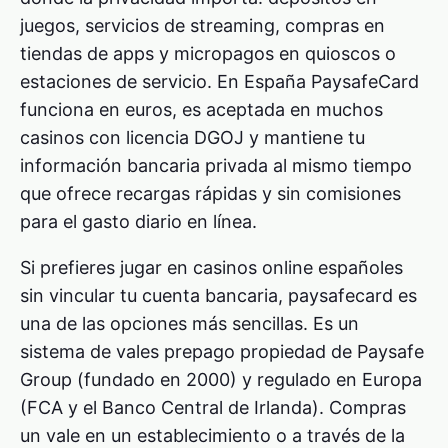
juegos, servicios de streaming, compras en
tiendas de apps y micropagos en quioscos o
estaciones de servicio. En España PaysafeCard
funciona en euros, es aceptada en muchos
casinos con licencia DGOJ y mantiene tu
información bancaria privada al mismo tiempo
que ofrece recargas rápidas y sin comisiones
para el gasto diario en línea.
Si prefieres jugar en casinos online españoles
sin vincular tu cuenta bancaria, paysafecard es
una de las opciones más sencillas. Es un
sistema de vales prepago propiedad de Paysafe
Group (fundado en 2000) y regulado en Europa
(FCA y el Banco Central de Irlanda). Compras
un vale en un establecimiento o a través de la