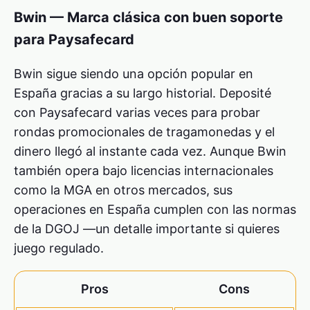
Bwin — Marca clásica con buen soporte
para Paysafecard
Bwin sigue siendo una opción popular en
España gracias a su largo historial. Deposité
con Paysafecard varias veces para probar
rondas promocionales de tragamonedas y el
dinero llegó al instante cada vez. Aunque Bwin
también opera bajo licencias internacionales
como la MGA en otros mercados, sus
operaciones en España cumplen con las normas
de la DGOJ —un detalle importante si quieres
juego regulado.
Pros
Cons