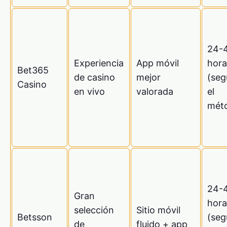
24-
Experiencia
App móvil
hora
Bet365
de casino
mejor
(seg
Casino
en vivo
valorada
el
mét
24-
Gran
hora
selección
Sitio móvil
Betsson
(seg
de
fluido + app