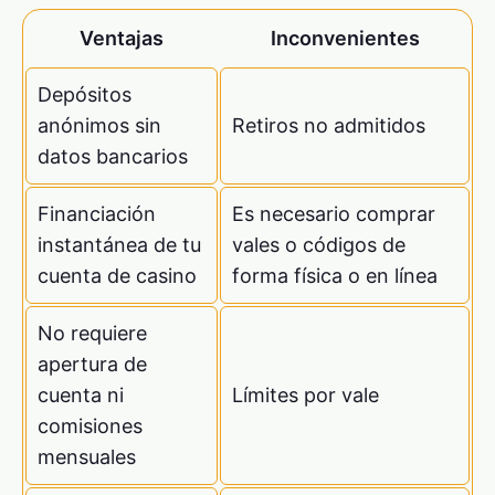
Ventajas
Inconvenientes
Depósitos
anónimos sin
Retiros no admitidos
datos bancarios
Financiación
Es necesario comprar
instantánea de tu
vales o códigos de
cuenta de casino
forma física o en línea
No requiere
apertura de
cuenta ni
Límites por vale
comisiones
mensuales