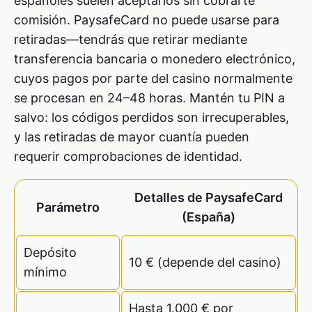
españoles suelen aceptarlos sin cobrarte
comisión. PaysafeCard no puede usarse para
retiradas—tendrás que retirar mediante
transferencia bancaria o monedero electrónico,
cuyos pagos por parte del casino normalmente
se procesan en 24–48 horas. Mantén tu PIN a
salvo: los códigos perdidos son irrecuperables,
y las retiradas de mayor cuantía pueden
requerir comprobaciones de identidad.
Detalles de PaysafeCard
Parámetro
(España)
Depósito
10 € (depende del casino)
mínimo
Hasta 1.000 € por