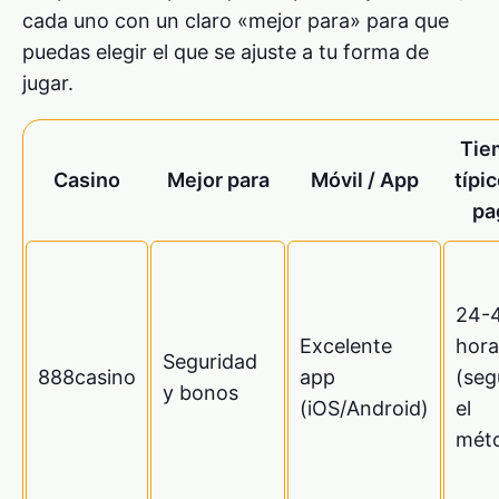
cada uno con un claro «mejor para» para que
puedas elegir el que se ajuste a tu forma de
jugar.
Tie
Casino
Mejor para
Móvil / App
típi
pa
24-
Excelente
hora
Seguridad
888casino
app
(seg
y bonos
(iOS/Android)
el
mét