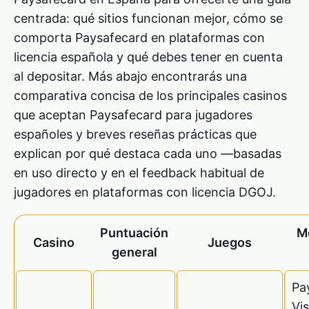
centrada: qué sitios funcionan mejor, cómo se
comporta Paysafecard en plataformas con
licencia española y qué debes tener en cuenta
al depositar. Más abajo encontrarás una
comparativa concisa de los principales casinos
que aceptan Paysafecard para jugadores
españoles y breves reseñas prácticas que
explican por qué destaca cada uno —basadas
en uso directo y en el feedback habitual de
jugadores en plataformas con licencia DGOJ.
Puntuación
M
Casino
Juegos
general
Pa
Vis