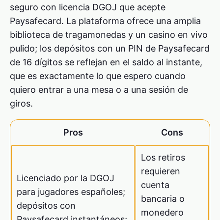
seguro con licencia DGOJ que acepte
Paysafecard. La plataforma ofrece una amplia
biblioteca de tragamonedas y un casino en vivo
pulido; los depósitos con un PIN de Paysafecard
de 16 dígitos se reflejan en el saldo al instante,
que es exactamente lo que espero cuando
quiero entrar a una mesa o a una sesión de
giros.
Pros
Cons
Los retiros
requieren
Licenciado por la DGOJ
cuenta
para jugadores españoles;
bancaria o
depósitos con
monedero
Paysafecard instantáneos;