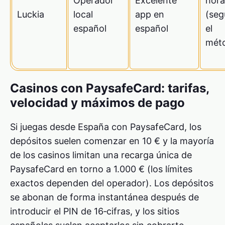
Operador
Excelente
hora
Luckia
local
app en
(seg
español
español
el
mét
Casinos con PaysafeCard: tarifas,
velocidad y máximos de pago
Si juegas desde España con PaysafeCard, los
depósitos suelen comenzar en 10 € y la mayoría
de los casinos limitan una recarga única de
PaysafeCard en torno a 1.000 € (los límites
exactos dependen del operador). Los depósitos
se abonan de forma instantánea después de
introducir el PIN de 16‑cifras, y los sitios