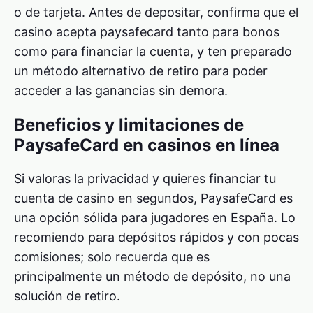
o de tarjeta. Antes de depositar, confirma que el
casino acepta paysafecard tanto para bonos
como para financiar la cuenta, y ten preparado
un método alternativo de retiro para poder
acceder a las ganancias sin demora.
Beneficios y limitaciones de
PaysafeCard en casinos en línea
Si valoras la privacidad y quieres financiar tu
cuenta de casino en segundos, PaysafeCard es
una opción sólida para jugadores en España. Lo
recomiendo para depósitos rápidos y con pocas
comisiones; solo recuerda que es
principalmente un método de depósito, no una
solución de retiro.