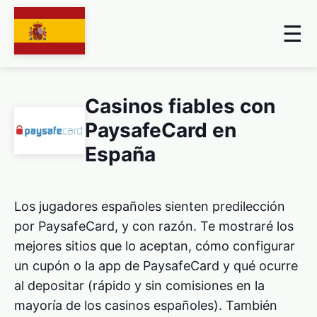
Casinos fiables con
PaysafeCard en
España
Los jugadores españoles sienten predilección
por PaysafeCard, y con razón. Te mostraré los
mejores sitios que lo aceptan, cómo configurar
un cupón o la app de PaysafeCard y qué ocurre
al depositar (rápido y sin comisiones en la
mayoría de los casinos españoles). También